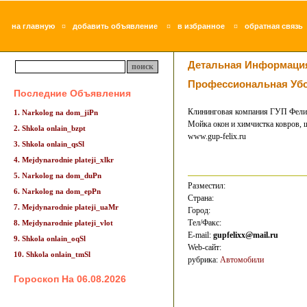
¤
¤
¤
на главную
добавить объявление
в избранное
обратная связь
Детальная Информаци
Профессиональная Убо
Последние Объявления
Клининговая компания ГУП Фели
1. Narkolog na dom_jiPn
Мойка окон и химчистка ковров, 
2. Shkola onlain_bzpt
www.gup-felix.ru
3. Shkola onlain_qsSl
4. Mejdynarodnie plateji_xlkr
5. Narkolog na dom_duPn
Разместил:
6. Narkolog na dom_epPn
Страна:
7. Mejdynarodnie plateji_uaMr
Город:
Тел/Факс:
8. Mejdynarodnie plateji_vlot
E-mail:
gupfelixx@mail.ru
9. Shkola onlain_oqSl
Web-сайт:
10. Shkola onlain_tmSl
рубрика:
Автомобили
Гороскоп На 06.08.2026