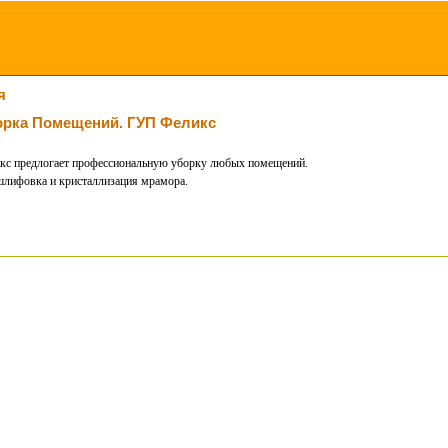
я
рка Помещений. ГУП Феликс
кс предлогает профессиональную уборку любых помещений.
шлифовка и кристаллизация мрамора.