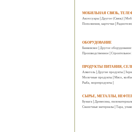
МОБИЛЬНАЯ СВЯЗЬ, ТЕЛ
|
|
Аксессуары
Другое (Связь)
Моб
|
Пополнения, карточки
Радиотеле
ОБОРУДОВАНИЕ
|
Банковское
Другое оборудование
|
Производственное
Строительное
ПРОДУКТЫ ПИТАНИЯ, СЕЛ
|
|
Алкоголь
Другие продукты
Зерн
|
Молочные продукты
Мясо, колба
|
Рыба, морепродукты
СЫРЬЕ, МЕТАЛЛЫ, НЕФТ
|
Бумага
Древесина, пиломатериал
|
Смазочные материалы
Тара, упак