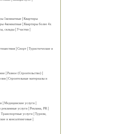
|
ры 1комнатные
Квартиры
|
ры 4комнатные
Квартиры более 4х
|
|
ы, склады
Участки
|
|
утешествия
Спорт
Туристические и
|
|
ние
Разное (Строительство)
|
елия
Строительные материалы и
|
|
ги
Медицинские услуги
|
|
 рекламные услуги
Реклама, PR
|
|
Транспортные услуги
Туризм,
|
кие и консалтинговые