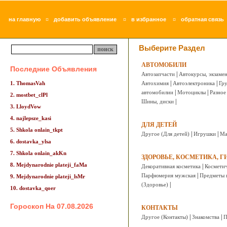
¤
¤
¤
на главную
добавить объявление
в избранное
обратная связь
Выберите Раздел
АВТОМОБИЛИ
Последние Объявления
|
Автозапчасти
Автокурсы, экзаме
|
|
1. ThomasVah
Автохимия
Автоэлектроника
Гру
|
|
автомобилии
Мотоциклы
Разное
2. mostbet_clPl
|
Шины, диски
3. LloydVow
4. najlepsze_kasi
ДЛЯ ДЕТЕЙ
5. Shkola onlain_tkpt
|
|
Другое (Для детей)
Игрушки
Ма
6. dostavka_ylsa
7. Shkola onlain_akKn
ЗДОРОВЬЕ, КОСМЕТИКА, Г
8. Mejdynarodnie plateji_faMa
|
Декоративная косметика
Коcметич
|
Парфюмерия мужская
Предметы 
9. Mejdynarodnie plateji_lsMr
|
(Здоровье)
10. dostavka_qoer
Гороскоп На 07.08.2026
КОНТАКТЫ
|
|
Другое (Контакты)
Знакомства
П