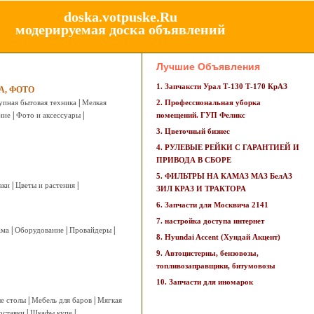
doska.votpuske.Ru
модерируемая доска объявлений
Лучшие Объявления
1. Запчаксти Урал Т-130 Т-170 КрАЗ
А, ФОТО
|
упная бытовая техника
Мелкая
2. Профессиональная уборка
|
|
ние
Фото и аксессуары
помещений. ГУП Феликс
3. Цветочный бизнес
4. РУЛЕВЫЕ РЕЙКИ С ГАРАНТИЕЙ И
ПРИВОДА В СБОРЕ
5. ФИЛЬТРЫ НА КАМАЗ МАЗ БелАЗ
|
|
аки
Цветы и растения
ЗИЛ КРАЗ И ТРАКТОРА
6. Запчасти для Москвича 2141
7. настройка доступа интернет
|
|
|
ама
Оборудование
Провайдеры
8. Hyundai Accent (Хундай Акцент)
9. Автоцистерны, бензовозы,
топливозаправщики, битумовозы
10. Запчасти для иномарок
|
|
е столы
Мебель для баров
Мягкая
|
|
оставки
Шкафы купе