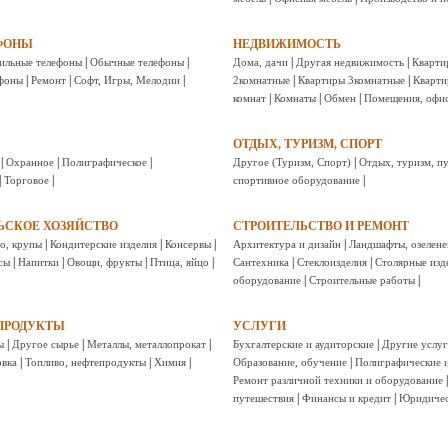
ЕФОНЫ
НЕДВИЖИМОСТЬ
|
|
|
|
ильные телефоны
Обычные телефоны
Дома, дачи
Другая недвижимость
Кварти
|
|
|
|
|
фоны
Ремонт
Софт, Игры, Мелодии
2комнатные
Квартиры 3комнатные
Кварти
|
|
|
комнат
Комнаты
Обмен
Помещения, офис
ОТДЫХ, ТУРИЗМ, СПОРТ
|
|
|
|
Охранное
Полиграфическое
Другое (Туризм, Спорт)
Отдых, туризм, п
|
|
|
Торговое
спортивное оборудование
ЬСКОЕ ХОЗЯЙСТВО
СТРОИТЕЛЬСТВО И РЕМОНТ
|
|
|
|
о, крупы
Кондитерские изделия
Консервы
Архитектура и дизайн
Ландшафты, озелене
|
|
|
|
|
|
сы
Напитки
Овощи, фрукты
Птица, яйцо
Сантехника
Стеклоизделия
Столярные изд
|
|
оборудование
Строительные работы
ЕПРОДУКТЫ
УСЛУГИ
|
|
|
|
ы
Другое сырье
Металлы, металлопрокат
Бухгалтерские и аудиторские
Другие услу
|
|
|
|
овка
Топливо, нефтепродукты
Химия
Образование, обучение
Полиграфические и
Ремонт различной техники и оборудование
|
|
путешествия
Финансы и кредит
Юридичес