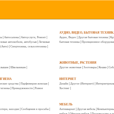
АУДИО, ВИДЕО, БЫТОВАЯ ТЕХНИК
|
|
|
|
|
ны
Автосалоны
Автоуслуги, Ремонт
Аудио, Видео
Другая бытовая техника
Кр
|
|
зовые автомобили, автобусыя
Легковые
бытовая техника
Проекционное оборудова
|
|
 (Авто)
Спецтехника, сельхозтехника
ЖИВОТНЫЕ, РАСТЕНИЯ
|
|
|
|
|
лышам
Школьникам
Другие животные
Зоотовары
Кошки
Соб
ИГИЕНА
ИНТЕРНЕТ
|
|
|
|
еские средства
Парфюмерия женская
Дизайн
Другое (Интернет)
Интернетрекл
|
|
|
гигиены
Принадлежности
Разное
Хостинг
МЕБЕЛЬ
|
|
|
|
отери, находки
Сообщения и просьбы
Антиквариат
Другая мебель
Компьютерны
|
|
мебель
Офисная мебель
Производство и п