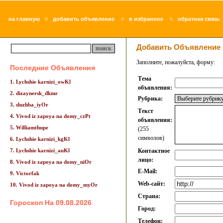
¤
¤
¤
на главную
добавить объявление
в избранное
обратная связь
Добавить Объявление
Заполните, пожалуйста, форму:
Последние Объявления
Тема
1. Lychshie karnizi_owKl
объявления:
2. dizaynersk_dkmr
Рубрика:
3. sluzhba_iyOr
Текст
4. Vivod iz zapoya na domy_czPt
объявления:
5. Williamthupe
(255
символов)
6. Lychshie karnizi_kgKl
7. Lychshie karnizi_auKl
Контактное
лицо:
8. Vivod iz zapoya na domy_niOr
E-Mail:
9. Victorfak
Web-сайт:
10. Vivod iz zapoya na domy_myOr
Страна:
Гороскоп На 09.08.2026
Город:
Телефон: