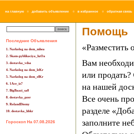
¤
¤
¤
на главную
добавить объявление
в избранное
обратная связь
Помощь
Последние Объявления
«Разместить 
1. Narkolog na dom_mhea
2. Skam-pyblikaciya_hzOa
Вам необходи
3. dostavka_vdsa
4. Narkolog na dom_leKr
или продать?
5. Narkolog na dom_elKr
6. 1Ace_iz7
на нашей дос
7. BigBaazi_sa8
Все очень пр
8. dostavka_pzer
9. RolandDiomy
разделе «Доб
10. dostavka_hbkr
заполните не
Гороскоп На 07.08.2026