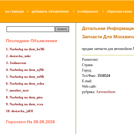
¤
¤
¤
на главную
добавить объявление
в избранное
обратная связь
Детальная Информаци
Запчасти Для Москвича
Последние Объявления
продам запчасти для автомобиля 
1. Narkolog na dom_kxMi
2. dostavka_nskr
Разместил:
3. Joshuavom
Страна:
4. Narkolog na dom_ajMi
Город:
Тел/Факс:
3510524
5. Narkolog na dom_enMi
E-mail:
6. Narkolog na dom_wdea
Web-сайт:
7. mostbet_ncei
рубрика:
Автомобили
8. Narkolog na dom_piea
9. Narkolog na dom_vcea
10. dostavka_jdOl
Гороскоп На 08.08.2026