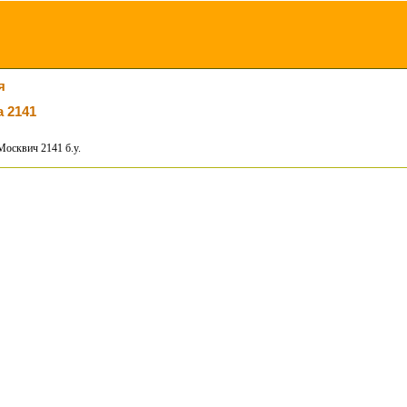
я
 2141
Москвич 2141 б.у.