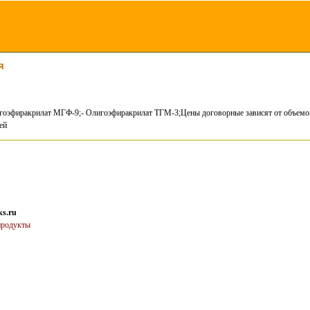
я
гоэфиракрилат МГФ-9;- Олигоэфиракрилат ТГМ-3;Цены договорные зависят от объемо
ей
ks.ru
продукты