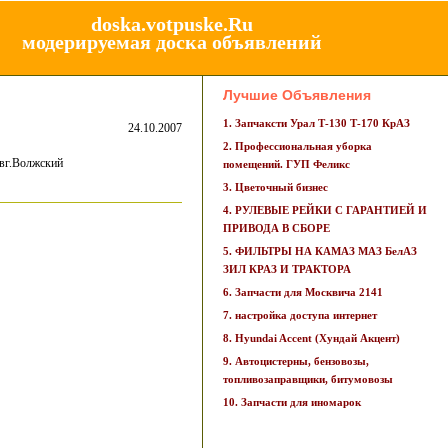
doska.votpuske.Ru
модерируемая доска объявлений
Лучшие Объявления
1. Запчаксти Урал Т-130 Т-170 КрАЗ
24.10.2007
2. Профессиональная уборка
вг.Волжский
помещений. ГУП Феликс
3. Цветочный бизнес
4. РУЛЕВЫЕ РЕЙКИ С ГАРАНТИЕЙ И
ПРИВОДА В СБОРЕ
5. ФИЛЬТРЫ НА КАМАЗ МАЗ БелАЗ
ЗИЛ КРАЗ И ТРАКТОРА
6. Запчасти для Москвича 2141
7. настройка доступа интернет
8. Hyundai Accent (Хундай Акцент)
9. Автоцистерны, бензовозы,
топливозаправщики, битумовозы
10. Запчасти для иномарок