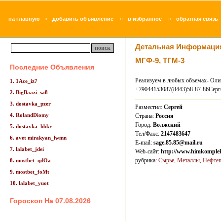
¤
¤
¤
на главную
добавить объявление
в избранное
обратная связь
Детальная Информаци
МГФ-9, ТГМ-3
Последние Объявления
Реализуем в любых объемах- Оли
1. 1Ace_iz7
+79044153087(8443)58-87-86Серг
2. BigBaazi_sa8
3. dostavka_pzer
Разместил:
Сергей
4. RolandDiomy
Страна:
Россия
Город:
Волжский
5. dostavka_hbkr
Тел/Факс:
2147483647
6. avet mirakyan_lwmn
E-mail:
sage.85.85@mail.ru
7. lalabet_jdei
Web-сайт:
http://www.himkomple
рубрика:
Сырье, Металлы, Нефте
8. mostbet_qdOa
9. mostbet_foMt
10. lalabet_yuot
Гороскоп На 07.08.2026