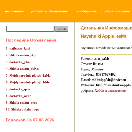
¤
¤
¤
на главную
добавить объявление
в избранное
обратная связь
Детальная Информаци
Nayshniki Apple_esMt
Последние Объявления
наушники airpods цены наушники a
1. najlepsze_kasi
2. Shkola onlain_tkpt
Разместил:
n_eaMt
3. dostavka_ylsa
Страна:
Russia
4. Shkola onlain_akKn
Город:
Moscow
Тел/Факс:
85317627492
5. Mejdynarodnie plateji_faMa
E-mail:
esbltnlppMt@divier.ru
6. Mejdynarodnie plateji_lsMr
Web-сайт:
http://naushniki-apple-
7. dostavka_qoer
рубрика:
Хобби и развлечения
8. dostavka_ovkr
9. Shkola onlain_arpt
10. Shkola onlain_twpt
Гороскоп На 07.08.2026