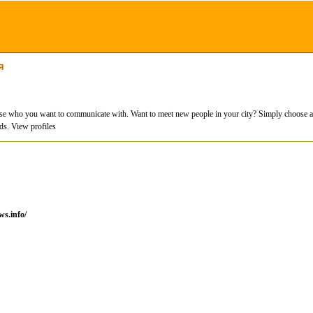
я
e who you want to communicate with. Want to meet new people in your city? Simply choose a sui
nds. View profiles
ws.info/