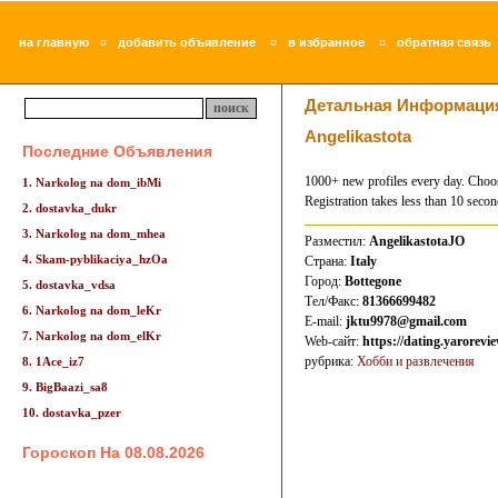
¤
¤
¤
на главную
добавить объявление
в избранное
обратная связь
Детальная Информаци
Angelikastota
Последние Объявления
1000+ new profiles every day. Choos
1. Narkolog na dom_ibMi
Registration takes less than 10 seco
2. dostavka_dukr
3. Narkolog na dom_mhea
Разместил:
AngelikastotaJO
4. Skam-pyblikaciya_hzOa
Страна:
Italy
Город:
Bottegone
5. dostavka_vdsa
Тел/Факс:
81366699482
6. Narkolog na dom_leKr
E-mail:
jktu9978@gmail.com
7. Narkolog na dom_elKr
Web-сайт:
https://dating.yarorevie
рубрика:
Хобби и развлечения
8. 1Ace_iz7
9. BigBaazi_sa8
10. dostavka_pzer
Гороскоп На 08.08.2026