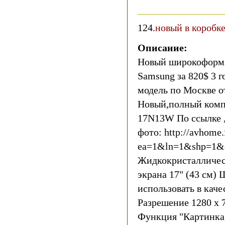
124.
новый в коробк
Описание:
Новый широкоформа
Samsung за 820$ 3 г
модель по Москве о
Новый,полный компл
17N13W По ссылке ,
фото: http://avhome.
ea=1&ln=1&shp=1&
Жидкокристалличес
экрана 17" (43 см)
использовать в кач
Разрешение 1280 х 
Функция "Картинка