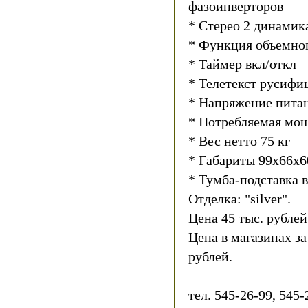
фазоинверторов
* Стерео 2 динамик
* Функция объемног
* Таймер вкл/откл
* Телетекст русиф
* Напряжение питан
* Потребляемая мощ
* Вес нетто 75 кг
* Габариты 99х66х6
* Тумба-подставка 
Отделка: "silver".
Цена 45 тыс. рублей
Цена в магазинах за
рублей.
тел. 545-26-99, 545-