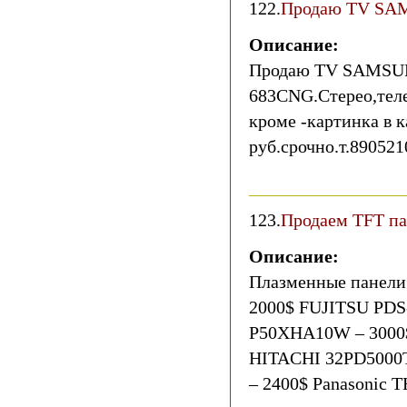
122.
Продаю TV SA
Описание:
Продаю TV SAMSU
683CNG.Стерео,теле
кроме -картинка в к
руб.срочно.т.89052
123.
Продаем TFT п
Описание:
Плазменные панели
2000$ FUJITSU PDS
P50XHA10W – 3000
HITACHI 32PD5000T
– 2400$ Panasonic 