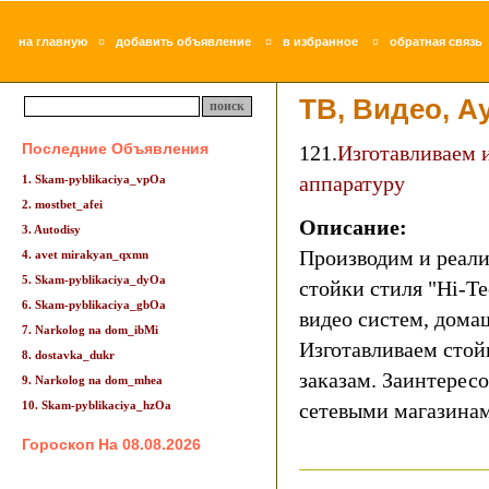
¤
¤
¤
на главную
добавить объявление
в избранное
обратная связь
ТВ, Видео, А
Последние Объявления
121.
Изготавливаем 
аппаратуру
1. Skam-pyblikaciya_vpOa
2. mostbet_afei
Описание:
3. Autodisy
Производим и реали
4. avet mirakyan_qxmn
5. Skam-pyblikaciya_dyOa
стойки стиля "Hi-Te
6. Skam-pyblikaciya_gbOa
видео систем, дома
7. Narkolog na dom_ibMi
Изготавливаем сто
8. dostavka_dukr
заказам. Заинтересо
9. Narkolog na dom_mhea
10. Skam-pyblikaciya_hzOa
сетевыми магазинами
Гороскоп На 08.08.2026