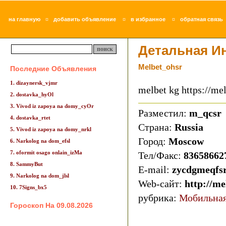
¤
¤
¤
на главную
добавить объявление
в избранное
обратная связь
Детальная И
Melbet_ohsr
Последние Объявления
1. dizaynersk_vjmr
melbet kg https://mel
2. dostavka_hyOl
3. Vivod iz zapoya na domy_cyOr
Разместил:
m_qcsr
4. dostavka_rtet
Страна:
Russia
5. Vivod iz zapoya na domy_nrkl
Город:
Moscow
6. Narkolog na dom_efsl
7. oformit osago onlain_izMa
Тел/Факс:
83658662
8. SammyBut
E-mail:
zycdgmeqfs
9. Narkolog na dom_jlsl
Web-сайт:
http://me
10. 7Signs_bx5
рубрика:
Мобильная
Гороскоп На 09.08.2026