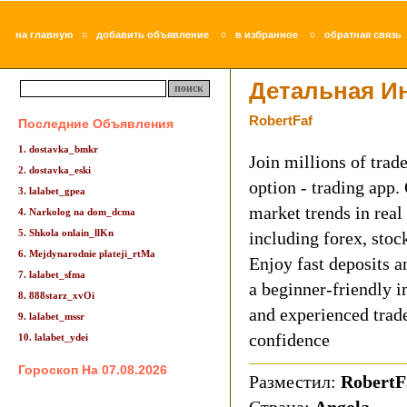
¤
¤
¤
на главную
добавить объявление
в избранное
обратная связь
Детальная И
RobertFaf
Последние Объявления
1. dostavka_bmkr
Join millions of trad
2. dostavka_eski
option - trading app.
3. lalabet_gpea
market trends in real
4. Narkolog na dom_dcma
5. Shkola onlain_llKn
including forex, stoc
6. Mejdynarodnie plateji_rtMa
Enjoy fast deposits a
7. lalabet_sfma
a beginner-friendly i
8. 888starz_xvOi
and experienced trade
9. lalabet_mssr
confidence
10. lalabet_ydei
Гороскоп На 07.08.2026
Разместил:
Robert