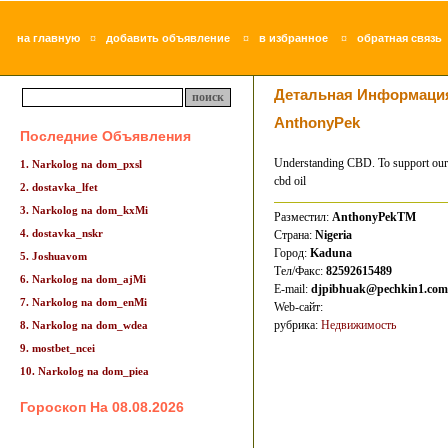
¤
¤
¤
на главную
добавить объявление
в избранное
обратная связь
Детальная Информаци
AnthonyPek
Последние Объявления
Understanding CBD. To support our w
1. Narkolog na dom_pxsl
cbd oil
2. dostavka_lfet
3. Narkolog na dom_kxMi
Разместил:
AnthonyPekTM
4. dostavka_nskr
Страна:
Nigeria
Город:
Kaduna
5. Joshuavom
Тел/Факс:
82592615489
6. Narkolog na dom_ajMi
E-mail:
djpibhuak@pechkin1.com
7. Narkolog na dom_enMi
Web-сайт:
рубрика:
Недвижимость
8. Narkolog na dom_wdea
9. mostbet_ncei
10. Narkolog na dom_piea
Гороскоп На 08.08.2026