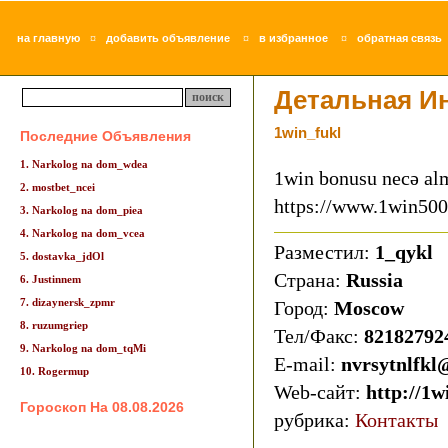
¤
¤
¤
на главную
добавить объявление
в избранное
обратная связь
Детальная И
1win_fukl
Последние Объявления
1. Narkolog na dom_wdea
1win bonusu necə al
2. mostbet_ncei
https://www.1win50
3. Narkolog na dom_piea
4. Narkolog na dom_vcea
Разместил:
1_qykl
5. dostavka_jdOl
Страна:
Russia
6. Justinnem
7. dizaynersk_zpmr
Город:
Moscow
8. ruzumgriep
Тел/Факс:
82182792
9. Narkolog na dom_tqMi
E-mail:
nvrsytnlfkl
10. Rogermup
Web-сайт:
http://1
Гороскоп На 08.08.2026
рубрика:
Контакты