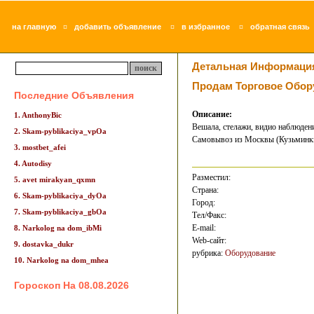
¤
¤
¤
на главную
добавить объявление
в избранное
обратная связь
Детальная Информаци
Продам Торговое Обор
Последние Объявления
Описание:
1. AnthonyBic
Вешала, стелажи, видио наблюдени
2. Skam-pyblikaciya_vpOa
Самовывоз из Москвы (Кузьминки)
3. mostbet_afei
4. Autodisy
Разместил:
5. avet mirakyan_qxmn
Страна:
6. Skam-pyblikaciya_dyOa
Город:
7. Skam-pyblikaciya_gbOa
Тел/Факс:
E-mail:
8. Narkolog na dom_ibMi
Web-сайт:
9. dostavka_dukr
рубрика:
Оборудование
10. Narkolog na dom_mhea
Гороскоп На 08.08.2026