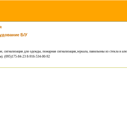
я
удование Б/у
е, сигнализация для одежды, пожарная сигнализация,зеркала, павильоны из стекла и ал
. (095)175-84-23 8-916-534-00-92