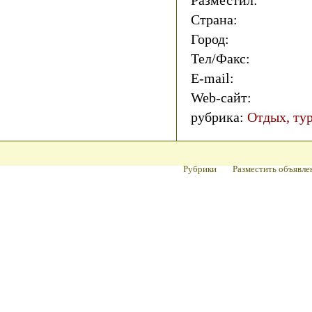
Разместил:
Страна:
Город:
Тел/Факс:
E-mail:
Web-сайт:
рубрика:
Отдых, тур
Рубрики
Разместить объявле