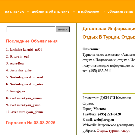
¤
¤
¤
на главную
добавить объявление
в избранное
обратная связь
Детальная Информаци
Отдых В Турции, Отдых
Последние Объявления
Описание:
1. Lychshie karnizi_nsOl
Туристическое агентство «Альпако
2. Bateryin_og7
отдых в Подмосковье, отдых в Исп
3. rcproDew
получить полную информацию по 
4. dostavka_gnkr
тел. (495) 685-5611
5. Narkolog na dom_wesl
6. Narkolog na dom_utea
7. Georgepex
Разместил:
ДЖИ СИ Компани
8. avet mirakyan_rmmn
Страна:
9. avet mirakyan_gsmn
Город:
Москва
10. avet mirakyan_pbmn
Тел/Факс:
(495) 221-0420
E-mail:
web@artg.ru
Гороскоп На 08.08.2026
Web-сайт:
http://www.gccompany.
рубрика:
Отдых, туризм, спорт