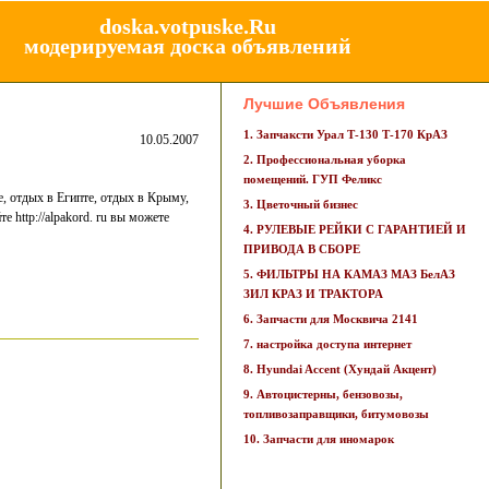
doska.votpuske.Ru
модерируемая доска объявлений
Лучшие Объявления
1. Запчаксти Урал Т-130 Т-170 КрАЗ
10.05.2007
2. Профессиональная уборка
помещений. ГУП Феликс
е, отдых в Египте, отдых в Крыму,
3. Цветочный бизнес
 http://alpakord. ru вы можете
4. РУЛЕВЫЕ РЕЙКИ С ГАРАНТИЕЙ И
ПРИВОДА В СБОРЕ
5. ФИЛЬТРЫ НА КАМАЗ МАЗ БелАЗ
ЗИЛ КРАЗ И ТРАКТОРА
6. Запчасти для Москвича 2141
7. настройка доступа интернет
8. Hyundai Accent (Хундай Акцент)
9. Автоцистерны, бензовозы,
топливозаправщики, битумовозы
10. Запчасти для иномарок