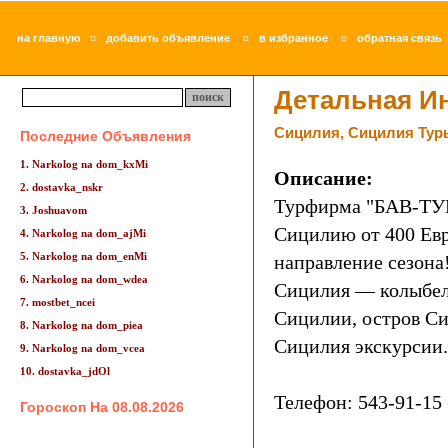
¤
¤
¤
на главную
добавить объявление
в избранное
обратная связь
Детальная И
Cицилия, Cицилия Тур
Последние Объявления
1. Narkolog na dom_kxMi
Описание:
2. dostavka_nskr
Турфирма "БАВ-ТУР
3. Joshuavom
Сицилию от 400 Евр
4. Narkolog na dom_ajMi
5. Narkolog na dom_enMi
направление сезона
6. Narkolog na dom_wdea
Сицилия — колыбел
7. mostbet_ncei
Сицилии, остров Си
8. Narkolog na dom_piea
Сицилия экскурсии.
9. Narkolog na dom_vcea
10. dostavka_jdOl
Телефон: 543-91-15 
Гороскоп На 08.08.2026