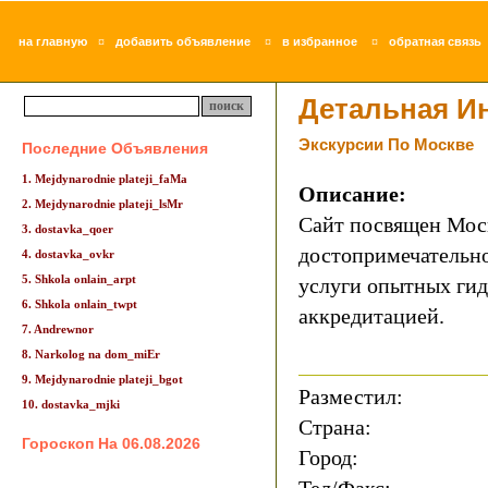
¤
¤
¤
на главную
добавить объявление
в избранное
обратная связь
Детальная И
Экскурсии По Москве
Последние Объявления
1. Mejdynarodnie plateji_faMa
Описание:
2. Mejdynarodnie plateji_lsMr
Сайт посвящен Моск
3. dostavka_qoer
достопримечательно
4. dostavka_ovkr
5. Shkola onlain_arpt
услуги опытных гид
6. Shkola onlain_twpt
аккредитацией.
7. Andrewnor
8. Narkolog na dom_miEr
9. Mejdynarodnie plateji_bgot
Разместил:
10. dostavka_mjki
Страна:
Гороскоп На 06.08.2026
Город: