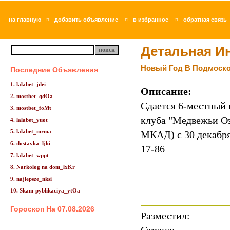
¤
¤
¤
на главную
добавить объявление
в избранное
обратная связь
Детальная И
Новый Год В Подмоско
Последние Объявления
1. lalabet_jdei
Описание:
2. mostbet_qdOa
Сдается 6-местный 
3. mostbet_foMt
клуба "Медвежьи Оз
4. lalabet_yuot
5. lalabet_mrma
МКАД) с 30 декабря 
6. dostavka_ljki
17-86
7. lalabet_wppt
8. Narkolog na dom_lxKr
9. najlepsze_nksi
10. Skam-pyblikaciya_ytOa
Гороскоп На 07.08.2026
Разместил: