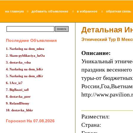
¤
¤
¤
на главную
добавить объявление
в избранное
обратная связь
Детальная И
Этнический Тур В Мекс
Последние Объявления
1. Narkolog na dom_mhea
Описание:
2. Skam-pyblikaciya_hzOa
Уникальный этничес
3. dostavka_vdsa
праздник весеннего
4. Narkolog na dom_leKr
5. Narkolog na dom_elKr
туры-от бюджетных 
6. 1Ace_iz7
России,Гоа,Вьетнам
7. BigBaazi_sa8
http://www.pavilion.
8. dostavka_pzer
9. RolandDiomy
10. dostavka_hbkr
Разместил:
Гороскоп На 07.08.2026
Страна: