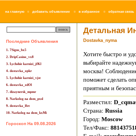
¤
¤
¤
на главную
добавить объявление
в избранное
обратная связь
Детальная И
Dostavka_nyma
Последние Объявления
1. 7Signs_bx5
Хотите быстро и уд
2. DripCasino_vx8
выбирайте надежную
3. Lychshie karnizi_jfKl
москва! Соблюдение
4. dostavka_opkr
5. Lychshie karnizi_vjst
поможет сделать оп
6. dostavka_zdOl
приятным и безопа
7. dizaynersk_mpmr
8. Narkolog na dom_pxsl
Разместил:
D_cqm
9. dostavka_lfet
Страна:
Russia
10. Narkolog na dom_kxMi
Город:
Moscow
Гороскоп На 09.08.2026
Тел/Факс:
88143751