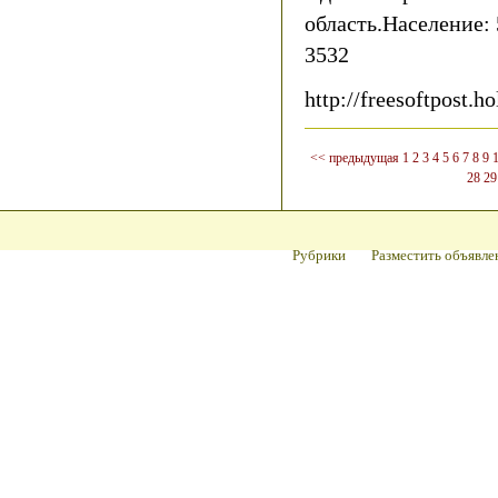
область.Население:
3532
http://freesoftpost.ho
<< предыдущая
1
2
3
4
5
6
7
8
9
28
29
Рубрики
Разместить объявле