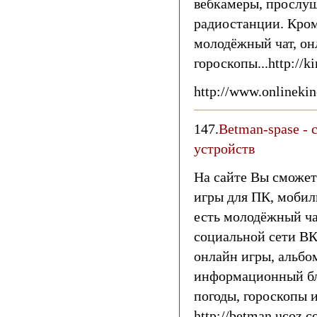
вебкамеры, прослу
радиостанции. Кроме
молодёжный чат, он
гороскопы...http://k
http://www.onlineki
147.
Betman-spase - 
устройств
На сайте Вы сможет
игры для ПК, мобил
есть молодёжный ча
социальной сети ВКо
онлайн игры, альбо
информационный бл
погоды, гороскопы и
http://betman.ucoz.