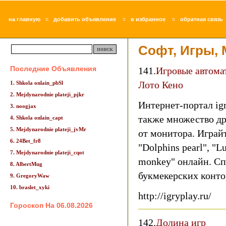
¤
¤
¤
на главную
добавить объявление
в избранное
обратная связь
Софт, Игры,
Последние Объявления
141.
Игровые автома
Лото Кено
1. Shkola onlain_pbSl
2. Mejdynarodnie plateji_pjkr
Интернет-портал igry
3. noogjax
также множество др
4. Shkola onlain_capt
5. Mejdynarodnie plateji_jvMr
от монитора. Играй
6. 24Bet_fr8
"Dolphins pearl", "L
7. Mejdynarodnie plateji_cqot
monkey" онлайн. С
8. AlbertMug
букмекерских конто
9. GregoryWaw
10. braslet_xyki
http://igryplay.ru/
Гороскоп На 06.08.2026
142.
Долина игр