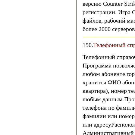
версию Counter Stri
регистрации. Игра 
файлов, рабочий ма
более 2000 серверов 
150.
Телефонный спр
Телефонный справо
Программа позволя
любом абоненте гор
хранится ФИО абоне
квартира), номер т
любым данным.Прог
телефона по фамили
фамилии или номер
или адресуРасполож
Административный 