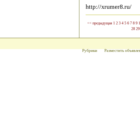
http://xrumer8.ru/
<< предыдущая
1
2
3
4
5
6
7
8
9
28
29
Рубрики
Разместить объявле