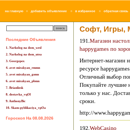
¤
¤
¤
на главную
добавить объявление
в избранное
обратная связь
Софт, Игры,
Последние Объявления
191.
Магазин настол
happygames по хор
1. Narkolog na dom_wesl
2. Narkolog na dom_utea
Интернет-магазин н
3. Georgepex
ресурсе happygames
4. avet mirakyan_rmmn
5. avet mirakyan_gsmn
Отличный выбор по
6. avet mirakyan_pbmn
Покупайте лучшие н
7. Brianliesk
только у нас. Доста
8. dostavka_vqOl
сроки.
9. AnthonyBic
10. Skam-pyblikaciya_vpOa
http://www.happygam
Гороскоп На 08.08.2026
192.
WebCasino