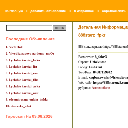
¤
¤
¤
на главную
добавить объявление
в избранное
обратная связь
Детальная Информаци
888starz_fpkr
Последние Объявления
888 starz зеркало https://888starzuz
1. Victorfak
2. Vivod iz zapoya na domy_myOr
Разместил:
8_fakrO
3. Lychshie karnizi_kaka
Страна:
Uzbekistan
4. Lychshie karnizi_list
Город:
Tashkent
Тел/Факс:
84587159942
5. Lychshie karnizi_exst
E-mail:
xsqbaaxwwkr@friendtownz
6. Lychshie karnizi_flka
Web-сайт:
https://888starzuz8.com
7. Lychshie karnizi_avka
рубрика:
Автомобили
8. Lychshie karnizi_arst
9. oformit osago onlain_imMa
10. dostavka_vhet
Гороскоп На 09.08.2026