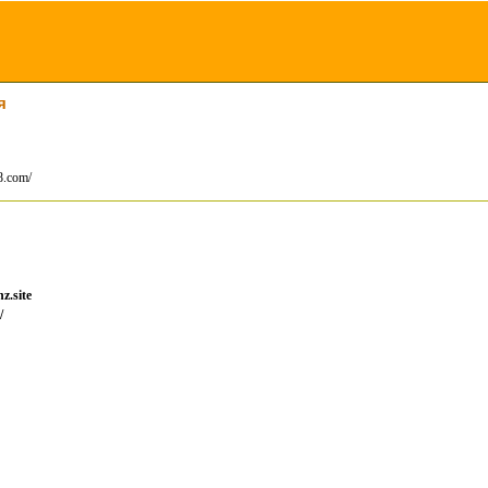
я
8.com/
.site
/