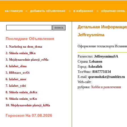
¤
¤
¤
на главную
добавить объявление
в избранное
обратная связь
Детальная Информаци
Jeffreysmima
Последние Объявления
Оформление техпаспорта Испания
1. Narkolog na dom_dcma
2. Shkola onlain_llKn
Разместил:
JeffreysmimaSA
3. Mejdynarodnie plateji_rtMa
Страна:
Lebanon
4. lalabet_sfma
Город:
Ashrafieh
Тел/Факс:
81677751154
5. 888starz_xvOi
E-mail:
qeavmohzkr@rambler.ru
6. lalabet_mssr
Web-сайт:
7. lalabet_ydei
рубрика:
Хобби и развлечения
8. Shkola onlain_dxKn
9. Shkola onlain_xcKn
10. Mejdynarodnie plateji_kiMa
Гороскоп На 07.08.2026