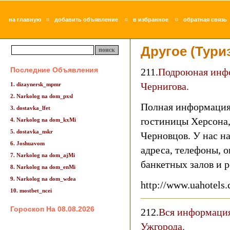
¤
¤
¤
на главную
добавить объявление
в избранное
обратная связь
Другое (Тури
Последние Объявления
211.
Подроюная инфо
Чернигова.
1. dizaynersk_mpmr
2. Narkolog na dom_pxsl
Полная информация
3. dostavka_lfet
гостиницы Херсона,
4. Narkolog na dom_kxMi
5. dostavka_nskr
Черновцов. У нас на
6. Joshuavom
адреса, телефоны, о
7. Narkolog na dom_ajMi
банкетных залов и 
8. Narkolog na dom_enMi
9. Narkolog na dom_wdea
http://www.uahotels.
10. mostbet_ncei
Гороскоп На 08.08.2026
212.
Вся информация
Ужгорода.