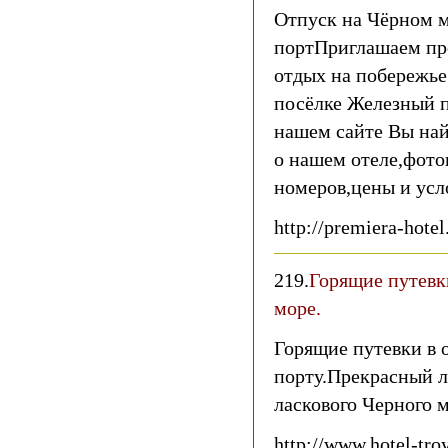
Отпуск на Чёрном м
портПриглашаем пр
отдых на побережье
посёлке Железный п
нашем сайте Вы на
о нашем отеле,фото
номеров,цены и усл
http://premiera-hote
219.
Горящие путевк
море.
Горящие путевки в 
порту.Прекрасный л
ласкового Черного м
http://www.hotel-tr