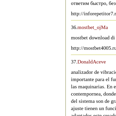
ответим быстро, бе
http://inforepetitor7.
36.
mostbet_ojMa
mostbet download di 
http://mostbet4005.r
37.
DonaldAceve
analizador de vibrac
importante para el f
las maquinarias. En e
contempornea, donde l
del sistema son de gr
ajuste tienen un func
adaptados estn creado