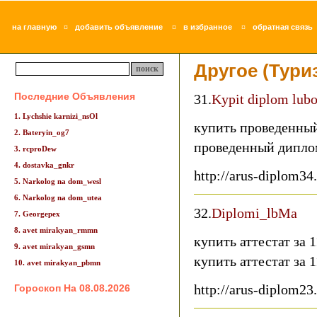
¤
¤
¤
на главную
добавить объявление
в избранное
обратная связь
Другое (Тури
Последние Объявления
31.
Kypit diplom lubo
1. Lychshie karnizi_nsOl
купить проведенны
2. Bateryin_og7
проведенный диплом
3. rcproDew
4. dostavka_gnkr
http://arus-diplom34
5. Narkolog na dom_wesl
6. Narkolog na dom_utea
32.
Diplomi_lbMa
7. Georgepex
8. avet mirakyan_rmmn
купить аттестат за 
9. avet mirakyan_gsmn
купить аттестат за 1
10. avet mirakyan_pbmn
http://arus-diplom23
Гороскоп На 08.08.2026