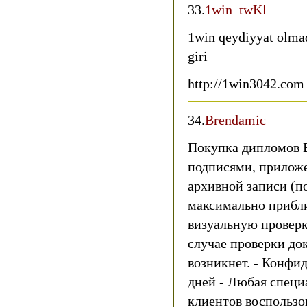
33.
1win_twKl
1win qeydiyyat olma
giri
http://1win3042.com
34.
Brendamic
Покупка дипломов В
подписями, прилож
архивной записи (п
максимально прибли
визуальную проверк
случае проверки до
возникнет. - Конфи
дней - Любая специ
клиентов воспользо