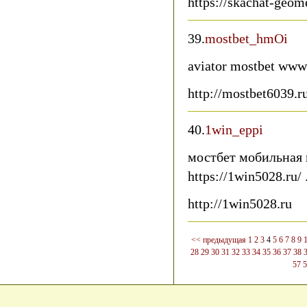
https://skachat-geome
39.
mostbet_hmOi
aviator mostbet www
http://mostbet6039.r
40.
1win_eppi
мостбет мобильная 
https://1win5028.ru/ 
http://1win5028.ru
<< предыдущая
1
2
3
4
5
6
7
8
9
28
29
30
31
32
33
34
35
36
37
38
57
5