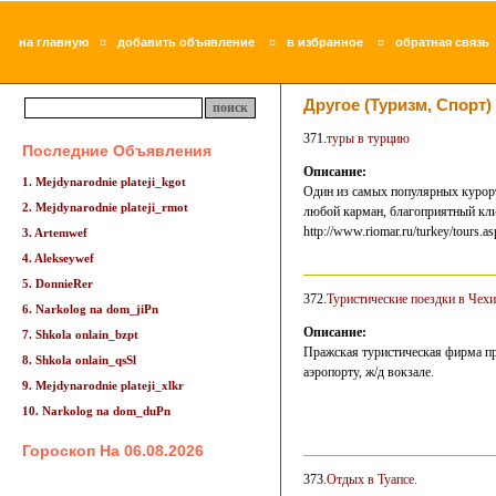
¤
¤
¤
на главную
добавить объявление
в избранное
обратная связь
Другое (Туризм, Спорт)
371.
туры в турцию
Последние Объявления
Описание:
1. Mejdynarodnie plateji_kgot
Один из самых популярных курорт
2. Mejdynarodnie plateji_rmot
любой карман, благоприятный клим
http://www.riomar.ru/turkey/tours.as
3. Artemwef
4. Alekseywef
5. DonnieRer
372.
Туристические поездки в Чех
6. Narkolog na dom_jiPn
Описание:
7. Shkola onlain_bzpt
Пражская туристическая фирма пр
8. Shkola onlain_qsSl
аэропорту, ж/д вокзале.
9. Mejdynarodnie plateji_xlkr
10. Narkolog na dom_duPn
Гороскоп На 06.08.2026
373.
Отдых в Туапсе.