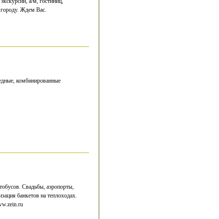
экскурсий, а/м, гостиниц,
 городу. Ждем Вас.
едные, комбинированные
бусов. Свадьбы, аэропорты,
зация банкетов на теплоходах.
w.zein.ru