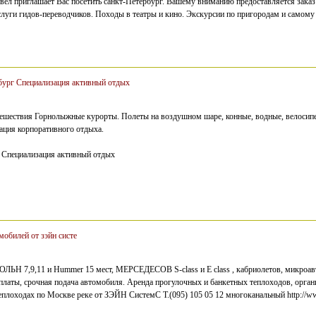
вел приглашает Вас посетить санкт-Петербург. Вашему вниманию предоставляется заказ 
Услуги гидов-переводчиков. Походы в театры и кино. Экскурсии по пригородам и самому
бург Специализация активный отдых
ешествия Горнолыжные курорты. Полеты на воздушном шаре, конные, водные, велосип
ация корпоративного отдыха.
 Специализация активный отдых
мобилей от зэйн систе
,9,11 и Hummer 15 мест, МЕРСЕДЕСОВ S-class и E class , кабриолетов, микроавто
платы, срочная подача автомобиля. Аренда прогулочных и банкетных теплоходов, органи
еплоходах по Москве реке от ЗЭЙН СистемС T.(095) 105 05 12 многоканальный http://ww