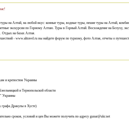
вас!
туры на Алтай, на любой вкус: конные туры, водные туры, пешие туры на Алтай, комби
летные экскурсии по Горному Алтаю. Туры в Горный Алтай. Восхождение на Белуху, экс
 Отдых на базах Алтая.
шествий - www.altravel.ru вы найдете форум по туризму, фото Алтая, отчеты о путешес
кам и крепостям Украины
 Хмельницкой и Тернопольской области
а" Украины
к графа Дракулы в Хусте)
тельно сроков, условий и цен Вы можете получить по адресу gunar@ukr.net