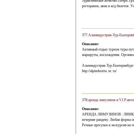
Туристическое агенство Петро-Трэ
ресторанов, авиа и ж/д билетов. 
377.
Альпиндустрия-Тур-Екатерин
Описание:
Активный отдых туризм туры пут
маршруты, восхождения. Организ
Альпиндустрия-Тур-Екатеринбург
http://alpindustria. ur. ru/
378.
аренда лимузинов и V.I.P.авто
Описание:
АРЕНДА ЛИМУЗИНОВ : ЛИНКОЛЬН 7
вечерние рандеву. Любая форма о
Речные прогулки и экскурсии на т