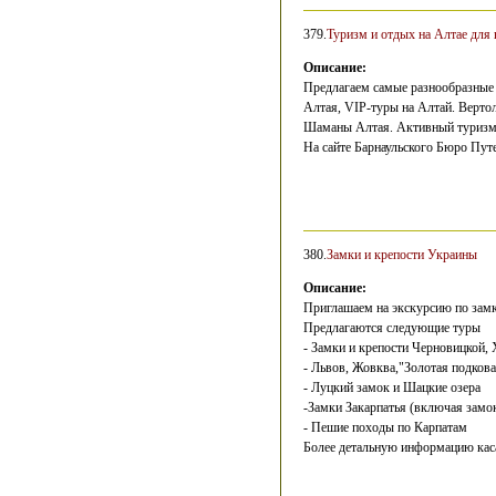
379.
Туризм и отдых на Алтае для 
Описание:
Предлагаем самые разнообразные 
Алтая, VIP-туры на Алтай. Верто
Шаманы Алтая. Активный туризм.
На сайте Барнаульского Бюро Путе
380.
Замки и крепости Украины
Описание:
Приглашаем на экскурсию по зам
Предлагаются следующие туры
- Замки и крепости Черновицкой,
- Львов, Жовква,"Золотая подков
- Луцкий замок и Шацкие озера
-Замки Закарпатья (включая замо
- Пешие походы по Карпатам
Более детальную информацию каса