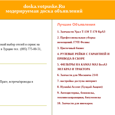
doska.votpuske.Ru
модерируемая доска объявлений
Лучшие Объявления
1. Запчаксти Урал Т-130 Т-170 КрАЗ
2. Профессиональная уборка
помещений. ГУП Феликс
окий выбор отелей и сервис на
3. Цветочный бизнес
 Турцию тел.: (095) 775-00-51,
4. РУЛЕВЫЕ РЕЙКИ С ГАРАНТИЕЙ И
ПРИВОДА В СБОРЕ
5. ФИЛЬТРЫ НА КАМАЗ МАЗ БелАЗ
ЗИЛ КРАЗ И ТРАКТОРА
6. Запчасти для Москвича 2141
7. настройка доступа интернет
Праге, встреча/проводы в
8. Hyundai Accent (Хундай Акцент)
9. Автоцистерны, бензовозы,
топливозаправщики, битумовозы
10. Запчасти для иномарок