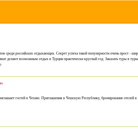
ов среди российских отдыхающих. Секрет успеха такой популярности очень прост - шир
ат делают возможным отдых в Турции практически круглый год. Заказать туры в туры в
p
ию
иглашает гостей в Чехию. Приглашения в Чешскую Республику, бронирование отелей в 