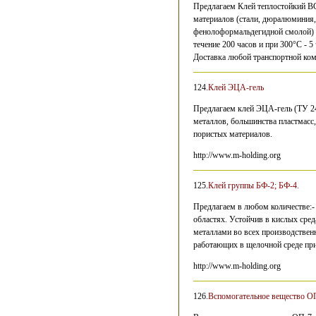
Предлагаем Клей теплостойкий ВС
материалов (стали, дюралюминия, 
фенолоформальдегидной смолой) м
течение 200 часов и при 300°С - 
Доставка любой транспортной ком
124.
Клей ЭЦА-гель
Предлагаем клей ЭЦА-гель (ТУ 2
металлов, большинства пластмасс,
пористых материалов.
http://www.m-holding.org
125.
Клей группы БФ-2; БФ-4.
Предлагаем в любом количестве:-
областях. Устойчив в кислых сред
металлами во всех производствен
работающих в щелочной среде при
http://www.m-holding.org
126.
Вспомогательное вещество О