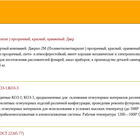
лат ) прозрачный, красный, оранжевый. Дакр
ортной компанией. Дакрил-2М (Полиметилметакрилат ) прозрачный, красный, оранжевы
 прозрачный, свето- и атмосферостойкий, имеет хорошие механические и электроизоля
я изготовления рассеивателей фонарей, шкал приборов; в производстве деталей санита
 кг.
ОЗ-1,КОЗ-3.
итные КОЗ-1, КОЗ-3, предназначеные для: склеивания огнеупорных материалов различ
нолитных огнеупорных изделий различной конфигурации; проведения ремонта футеровки
 огнеупорных материалов для использования в условиях высоких температур (до 1600º
натрийалюмосиликатная и алюмосиликатная системы. Рабочая температура: 1260—1600º С
ГОСТ 22345-77)