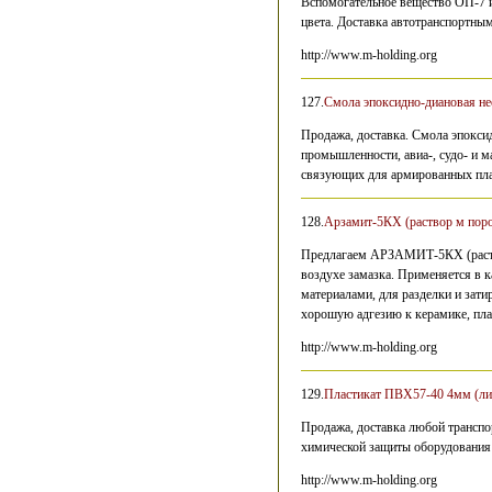
Вспомогательное вещество ОП-7 и
цвета. Доставка автотранспортны
http://www.m-holding.org
127.
Смола эпоксидно-диановая не
Продажа, доставка. Смола эпокси
промышленности, авиа-, судо- и м
связующих для армированных пл
128.
Арзамит-5КХ (раствор м пор
Предлагаем АРЗАМИТ-5КХ (раство
воздухе замазка. Применяется в 
материалами, для разделки и зати
хорошую адгезию к керамике, пла
http://www.m-holding.org
129.
Пластикат ПВХ57-40 4мм (ли
Продажа, доставка любой трансп
химической защиты оборудования 
http://www.m-holding.org