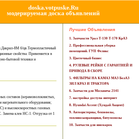
doska.votpuske.Ru
модерируемая доска объявлений
Лучшие Объявления
1. Запчаксти Урал Т-130 Т-170 КрАЗ
2. Профессиональная уборка
й.Дакрил-8М б/цв.Термопластичный
помещений. ГУП Феликс
ционные свойства. Применяется в
3. Цветочный бизнес
рно-бытовой техники и
4. РУЛЕВЫЕ РЕЙКИ С ГАРАНТИЕЙ И
ПРИВОДА В СБОРЕ
5. ФИЛЬТРЫ НА КАМАЗ МАЗ БелАЗ
ЗИЛ КРАЗ И ТРАКТОРА
6. Запчасти для Москвича 2141
ных составов (керамоволокнистых,
7. настройка доступа интернет
 нагревательного оборудования;
8. Hyundai Accent (Хундай Акцент)
 С) и высокоскоростных газовых
9. Автоцистерны, бензовозы,
. Замена клея НС-1. Отгрузка от 1
топливозаправщики, битумовозы
10. Запчасти для иномарок