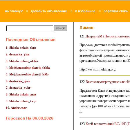
¤
¤
¤
на главную
добавить объявление
в избранное
обратная связь
Химия
121.
Дакрил-2М (Полиметилметакри
Последние Объявления
Продажа, доставка любой трансп
1. Shkola onlain_tkpt
формовочный материал, оптически
2. dostavka_ylsa
автомобильной промышленности дл
оргтехники.Упаковка: мешки по 25
3. Shkola onlain_akKn
4. Mejdynarodnie plateji_faMa
http://www.m-holding.org
5. Mejdynarodnie plateji_lsMr
6. dostavka_qoer
122.
Высокотемпературные клеи:К
7. dostavka_ovkr
Предлагаем Клеи огнеупорные защ
8. Shkola onlain_arpt
шамотных и других); создания мо
упрочнения поверхности пористых
9. Shkola onlain_twpt
потоков (до 100 м/сек). Состав: 
10. Andrewnor
л.
Гороскоп На 06.08.2026
123.
Клей теплостойкий ВС-10Т (