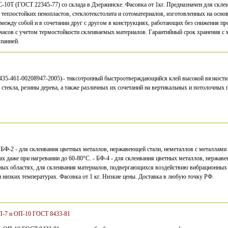
-10Т (ГОСТ 22345-77) со склада в Дзержинске. Фасовка от 1кг. Предназначен для скле
теплостойких пенопластов, стеклотекстолита и сотоматериалов, изготовленных на основ
ежду собой и в сочетании друг с другом в конструкциях, работающих без снижения пр
5 часов с учетом термостойкости склеиваемых материалов. Гарантийный срок хранения с 
панией.
435-461-00208947-2005)– тиксотропный быстроотверждающийся клей высокой вязкости
 стекла, резины дерева, а также различных их сочетаний на вертикальных и потолочных 
 БФ-2 - для склеивания цветных металлов, нержавеющей стали, неметаллов с металлами
ах даже при нагревании до 60-80°C. - БФ-4 - для склеивания цветных металлов, нержаве
ных областях, для склеивания материалов, подвергающихся воздействию вибрационных н
 низких температурах. Фасовка от 1 кг. Низкие цены. Доставка в любую точку РФ.
П-7 и ОП-10 ГОСТ 8433-81