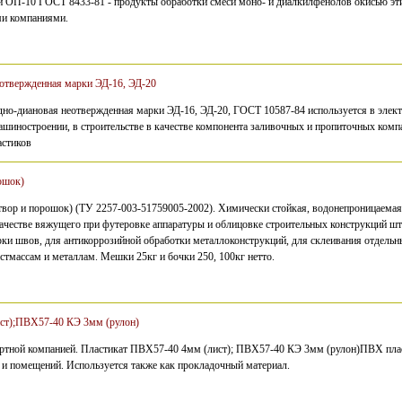
 ОП-10 ГОСТ 8433-81 - продукты обработки смеси моно- и диалкилфенолов окисью эти
ми компаниями.
отвержденная марки ЭД-16, ЭД-20
дно-диановая неотвержденная марки ЭД-16, ЭД-20, ГОСТ 10587-84 используется в элек
ашиностроении, в строительстве в качестве компонента заливочных и пропиточных компа
астиков
ошок)
р и порошок) (ТУ 2257-003-51759005-2002). Химически стойкая, водонепроницаемая,
качестве вяжущего при футеровке аппаратуры и облицовке строительных конструкций 
рки швов, для антикоррозийной обработки металлоконструкций, для склеивания отдельны
стмассам и металлам. Мешки 25кг и бочки 250, 100кг нетто.
ст);ПВХ57-40 КЭ 3мм (рулон)
ортной компанией. Пластикат ПВХ57-40 4мм (лист); ПВХ57-40 КЭ 3мм (рулон)ПВХ пла
и помещений. Используется также как прокладочный материал.