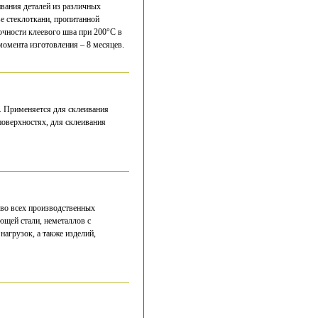
ивания деталей из различных
е стеклоткани, пропитанной
очности клеевого шва при 200°С в
момента изготовления – 8 месяцев.
. Применяется для склеивания
поверхностях, для склеивания
 во всех производственных
ющей стали, неметаллов с
агрузок, а также изделий,