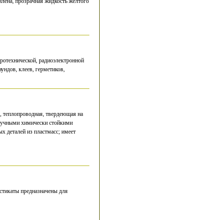
лена, прозрачная жидкость желтого
тротехнической, радиоэлектронной
ундов, клеев, герметиков,
 теплопроводная, твердеющая на
штучными химически стойкими
х деталей из пластмасс; имеет
стикаты предназначены для