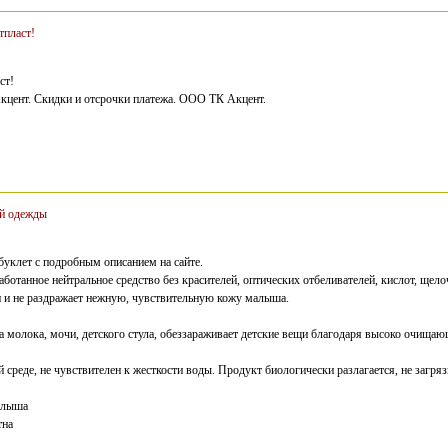
пласт!
ст!
цент. Скидки и отсрочки платежа. ООО ТК Акцент.
ой одежды
 буклет с подробным описанием на сайте.
работанное нейтральное средство без красителей, оптических отбеливателей, кислот, щело
и и не раздражает нежную, чувствительную кожу малыша.
а молока, мочи, детского стула, обеззараживает детские вещи благодаря высоко очищаю
й среде, не чувствителен к жесткости воды. Продукт биологически разлагается, не загр
алыша
тна