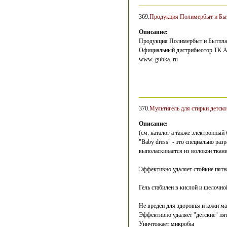
369.
Продукция Полимербыт и Быт
Описание:
Продукция Полимербыт и Бытпла
Официальный дистрибьютор ТК Ак
www. gubka. ru
370.
Мультигель для стирки детск
Описание:
(см. каталог а также электронный
"Baby dress" - это специально раз
выполаскивается из волокон ткан
Эффективно удаляет стойкие пятн
Гель стабилен в кислой и щелочно
Не вреден для здоровья и кожи м
Эффективно удаляет "детские" пя
Уничтожает микробы