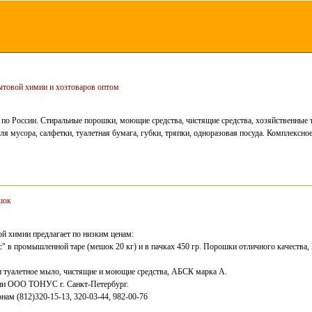
ытовой химии и хозтоваров оптом
 по России. Стиральные порошки, моющие средства, чистящие средства, хозяйственные 
 мусора, салфетки, туалетная бумага, губки, тряпки, одноразовая посуда. Комплексное
шок
й химии предлагает по низким ценам:
с" в промышленной таре (мешок 20 кг) и в пачках 450 гр. Порошки отличного качест
и туалетное мыло, чистящие и моющие средства, АБСК марка А.
ии ООО ТОНУС г. Санкт-Петербург.
ам (812)320-15-13, 320-03-44, 982-00-76