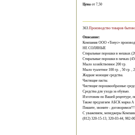
Цена
от 7,50
363.
Производство товаров бытов
Описание:
Компания ООО «Тонус» производи
НЕ СОЛЯНЫЕ
Стиральные порошки в мешках (20
Стиральные порошки в пачках (450
Мыло хозяйственное 200 гр.
Мыло туалетное 100 гр. , 50 гр. , 2
Жидкие моющие средства.
Чистящие пасты.
Чистящие порошкообразные средс
Средства для ухода за обувью.
Изготовим по Вашей рецептуре, 
Также предлагаем АБСК марка А
Пишите, звоните - договоримся!!!
С уважением, менеджеры Компан
(812) 320-15-13, 320-03-44, 982-0