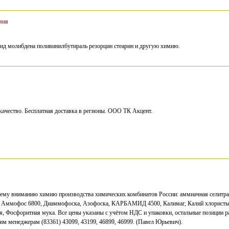
мия
ид молибдена поливинилбутираль резорцин стеарин и другую химию.
качество. Бесплатная доставка в регионы. ООО ТК Акцент.
ему вниманию химию производства химических комбинатов России: аммиачная селитра
 Аммофос 6800, Диаммофоска, Азофоска, КАРБАМИД 4500, Калимаг, Калий хлористый
, Фосфоритная мука. Все цены указаны с учётом НДС и упаковки, остальные позиции р
им менеджерам (83361) 43099, 43199, 46899, 46999. (Павел Юрьевич).