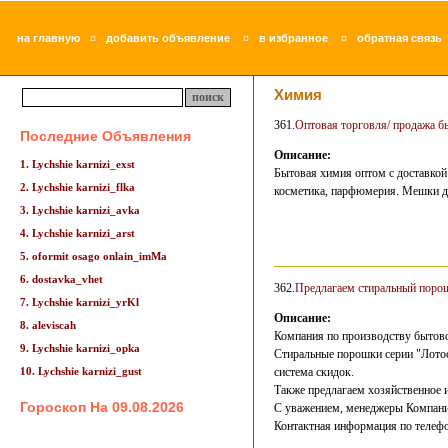
¤
¤
¤
на главную
добавить объявление
в избранное
обратная связь
Химия
361.
Оптовая торговля/ продажа б
Последние Объявления
Описание:
1. Lychshie karnizi_exst
Бытовая химия оптом с доставкой
2. Lychshie karnizi_flka
косметика, парфюмерия. Мешки для
3. Lychshie karnizi_avka
4. Lychshie karnizi_arst
5. oformit osago onlain_imMa
6. dostavka_vhet
362.
Предлагаем стиральный поро
7. Lychshie karnizi_yrKl
Описание:
8. aleviscah
Компания по производству бытово
9. Lychshie karnizi_opka
Стиральные порошки серии "Лото
10. Lychshie karnizi_gust
система скидок.
Также предлагаем хозяйственное 
Гороскоп На 09.08.2026
С уважением, менеджеры Компан
Контактная информация по телефон