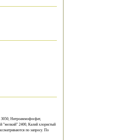
 3050, Нитроаммофосфат,
 "мелкий" 2400, Калий хлористый
ассматриваются по запросу. По