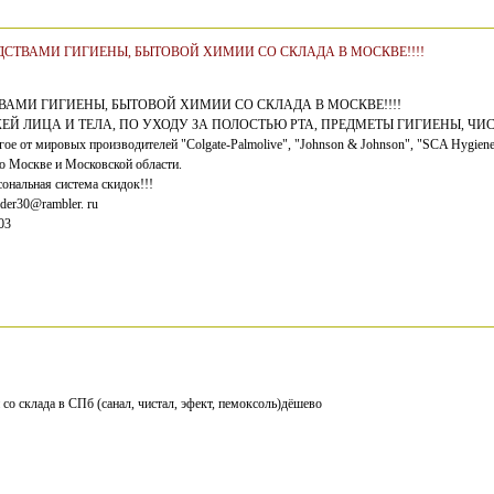
ДСТВАМИ ГИГИЕНЫ, БЫТОВОЙ ХИМИИ СО СКЛАДА В МОСКВЕ!!!!
ВАМИ ГИГИЕНЫ, БЫТОВОЙ ХИМИИ СО СКЛАДА В МОСКВЕ!!!!
ЖЕЙ ЛИЦА И ТЕЛА, ПО УХОДУ ЗА ПОЛОСТЬЮ РТА, ПРЕДМЕТЫ ГИГИЕНЫ, 
 от мировых производителей "Colgate-Palmolive", "Johnson & Johnson", "SCA Hygiene P
о Москве и Московской области.
нальная система скидок!!!
nder30@rambler. ru
03
о склада в СПб (санал, чистал, эфект, пемоксоль)дёшево