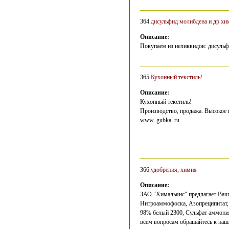
364.
дисульфид молибдена и др.хи
Описание:
Покупаем из неликвидов: дисульф
365.
Кухонный текстиль!
Описание:
Кухонный текстиль!
Производство, продажа. Высокое 
www. gubka. ru
366.
удобрения, химия
Описание:
ЗАО "Химальянс" предлагает Ваш
Нитроаммофоска, Азопреципитат,
98% белый 2300, Сульфат аммония
всем вопросам обращайтесь к наш