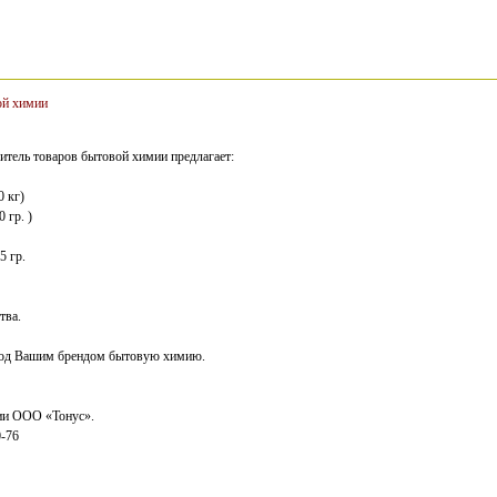
ой химии
тель товаров бытовой химии предлагает:
 кг)
 гр. )
5 гр.
тва.
под Вашим брендом бытовую химию.
ии ООО «Тонус».
0-76