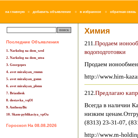
¤
¤
¤
на главную
добавить объявление
в избранное
обратная связь
Химия
Последние Объявления
211.
Продаем ионоо
водоподготовки
1. Narkolog na dom_wesl
2. Narkolog na dom_utea
Продаем ионообмен
3. Georgepex
4. avet mirakyan_rmmn
http://www.him-kaza
5. avet mirakyan_gsmn
6. avet mirakyan_pbmn
212.
Предлагаю капр
7. Brianliesk
8. dostavka_vqOl
Всегда в наличии К
9. AnthonyBic
низким ценам.Отгру
10. Skam-pyblikaciya_vpOa
(8313) 23-31-07, (83
Гороскоп На 08.08.2026
http://www.m-holdin