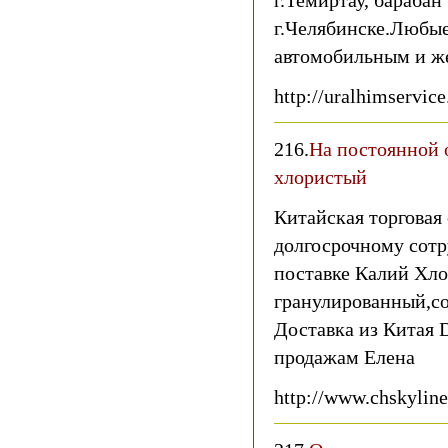
г.Темиртау, барабан
г.Челябинске.Любы
автомобильным и ж
http://uralhimservice
216.
На постоянной 
хлористый
Китайская торговая
долгосрочному сотр
поставке Калий Хл
гранулированный,со
Доставка из Китая 
продажам Елена
http://www.chskylin