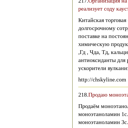
217.
Организация на
реализует соду кау
Китайская торговая
долгосрочному сотр
поставке на посто
химическую продукц
,Гд , Чда, Тд, каль
антиоксиданты для 
ускорители вулкани
http://chskyline.com
218.
Продаю моноэт
Продаём моноэтанол
моноэтаноламин 1с.
моноэтаноламин 3с.