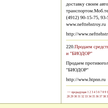
доставку своим авто
транспортом.Моб.тел
(4912) 90-15-75, 93
www.nefttehstroy.ru
http://www.nefttehstr
220.
Продаем средст
и "БИОДОР"
Продаем противогол
"БИОДОР"
http://www.htpnn.ru
<< предыдущая
1
2
3
4
5
6
7
8
9
28
29
30
31
32
33
34
35
36
37
38
3