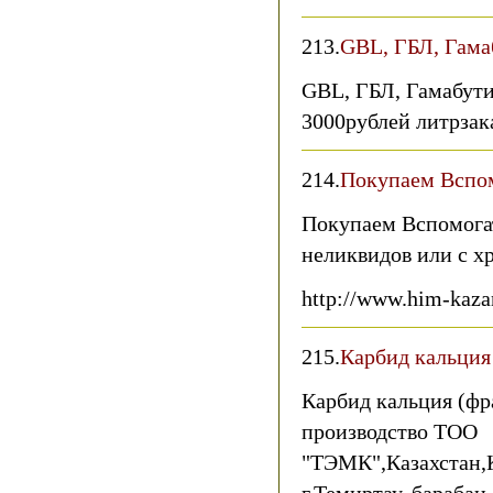
213.
GBL, ГБЛ, Гама
GBL, ГБЛ, Гамабут
3000рублей литрзак
214.
Покупаем Вспом
Покупаем Вспомога
неликвидов или с х
http://www.him-kaza
215.
Карбид кальция
Карбид кальция (фр
производство ТОО
"ТЭМК",Казахстан,К