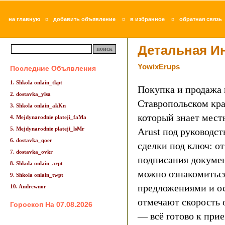
¤
¤
¤
на главную
добавить объявление
в избранное
обратная связь
Детальная И
YowixErups
Последние Объявления
1. Shkola onlain_tkpt
Покупка и продажа
2. dostavka_ylsa
Ставропольском кра
3. Shkola onlain_akKn
который знает мест
4. Mejdynarodnie plateji_faMa
5. Mejdynarodnie plateji_lsMr
Arust под руководс
6. dostavka_qoer
сделки под ключ: от
7. dostavka_ovkr
подписания документ
8. Shkola onlain_arpt
можно ознакомитьс
9. Shkola onlain_twpt
предложениями и ос
10. Andrewnor
отмечают скорость 
Гороскоп На 07.08.2026
— всё готово к при