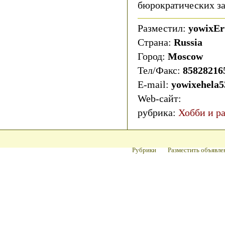
бюрократических з
Разместил:
yowixE
Страна:
Russia
Город:
Moscow
Тел/Факс:
85828216
E-mail:
yowixehela
Web-сайт:
рубрика:
Хобби и р
Рубрики
Разместить объявле