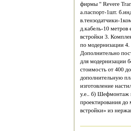
фирмы " Revere Tran
а.паспорт-1шт. б.и
в.тензодатчики-1ком
д.кабель-10 метров 
встройки 3. Компле
по модернизации 4.
Дополнительно пост
для модернизации б
стоимость от 400 д
дополнительную пла
изготовление насти
у.е.. б) Шефмонтаж
проектирования до 
встройки» из нержа