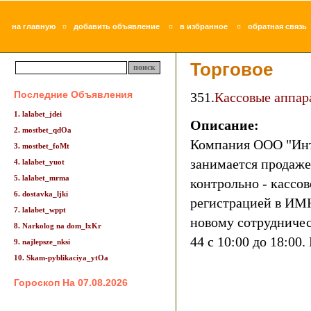
¤
¤
¤
на главную
добавить объявление
в избранное
обратная связь
Торговое
Последние Объявления
351.
Кассовые аппар
1. lalabet_jdei
Описание:
2. mostbet_qdOa
Компания ООО "Инт
3. mostbet_foMt
занимается продаж
4. lalabet_yuot
5. lalabet_mrma
контрольно - кассо
6. dostavka_ljki
регистрацией в ИМН
7. lalabet_wppt
новому сотрудничест
8. Narkolog na dom_lxKr
44 с 10:00 до 18:00.
9. najlepsze_nksi
10. Skam-pyblikaciya_ytOa
Гороскоп На 07.08.2026