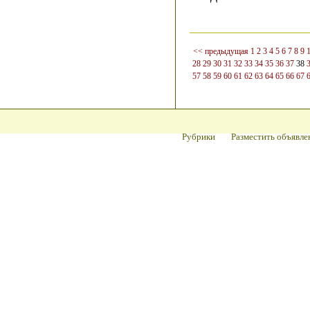
<< предыдущая
1
2
3
4
5
6
7
8
9
28
29
30
31
32
33
34
35
36
37
38
57
58
59
60
61
62
63
64
65
66
67
Рубрики
Разместить объявле