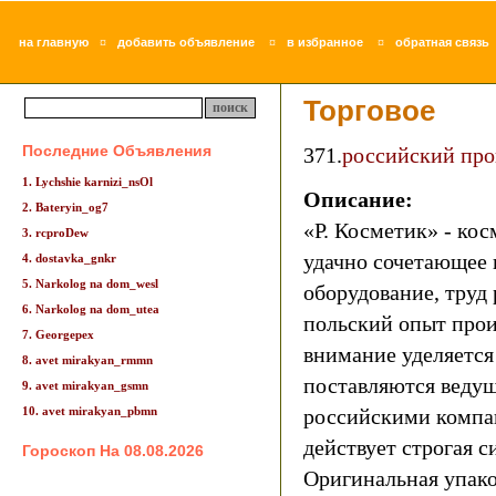
¤
¤
¤
на главную
добавить объявление
в избранное
обратная связь
Торговое
Последние Объявления
371.
российский про
1. Lychshie karnizi_nsOl
Описание:
2. Bateryin_og7
«Р. Косметик» - кос
3. rcproDew
удачно сочетающее 
4. dostavka_gnkr
5. Narkolog na dom_wesl
оборудование, труд
6. Narkolog na dom_utea
польский опыт прои
7. Georgepex
внимание уделяется
8. avet mirakyan_rmmn
поставляются веду
9. avet mirakyan_gsmn
10. avet mirakyan_pbmn
российскими компа
действует строгая с
Гороскоп На 08.08.2026
Оригинальная упако