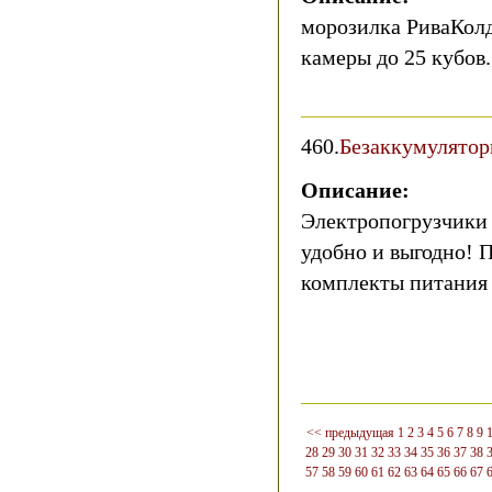
морозилка РиваКолд
камеры до 25 кубов.
460.
Безаккумулятор
Описание:
Электропогрузчики 
удобно и выгодно! 
комплекты питания 
<< предыдущая
1
2
3
4
5
6
7
8
9
28
29
30
31
32
33
34
35
36
37
38
57
58
59
60
61
62
63
64
65
66
67