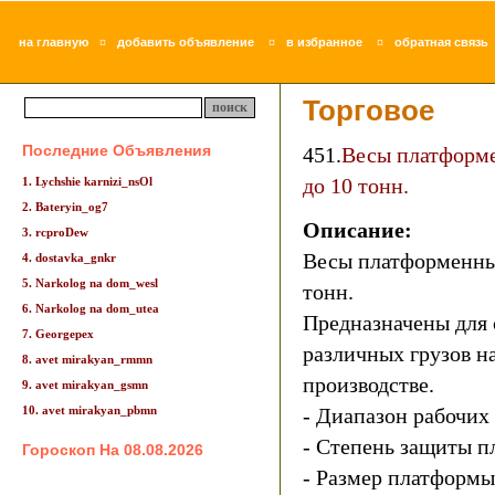
¤
¤
¤
на главную
добавить объявление
в избранное
обратная связь
Торговое
Последние Объявления
451.
Весы платформе
до 10 тонн.
1. Lychshie karnizi_nsOl
2. Bateryin_og7
Описание:
3. rcproDew
Весы платформенные
4. dostavka_gnkr
5. Narkolog na dom_wesl
тонн.
6. Narkolog na dom_utea
Предназначены для 
7. Georgepex
различных грузов на
8. avet mirakyan_rmmn
производстве.
9. avet mirakyan_gsmn
10. avet mirakyan_pbmn
- Диапазон рабочих 
- Степень защиты пл
Гороскоп На 08.08.2026
- Размер платформы