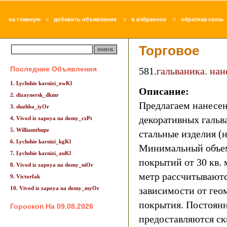
¤
¤
¤
на главную
добавить объявление
в избранное
обратная связь
Торговое
Последние Объявления
581.
гальваника. на
1. Lychshie karnizi_owKl
Описание:
2. dizaynersk_dkmr
Предлагаем нанесе
3. sluzhba_iyOr
декоративных гальв
4. Vivod iz zapoya na domy_czPt
5. Williamthupe
стальные изделия (
6. Lychshie karnizi_kgKl
Минимальный объем
7. Lychshie karnizi_auKl
покрытий от 30 кв. 
8. Vivod iz zapoya na domy_niOr
метр рассчитываютс
9. Victorfak
10. Vivod iz zapoya na domy_myOr
зависимости от гео
покрытия. Постоян
Гороскоп На 09.08.2026
предоставляются ск