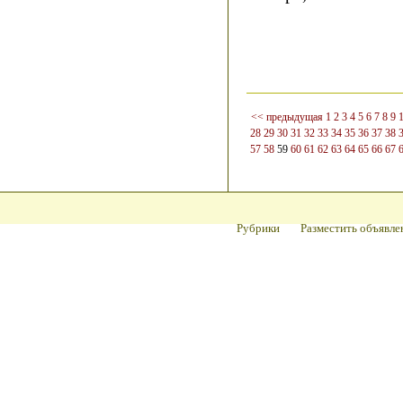
<< предыдущая
1
2
3
4
5
6
7
8
9
28
29
30
31
32
33
34
35
36
37
38
57
58
59
60
61
62
63
64
65
66
67
Рубрики
Разместить объявле