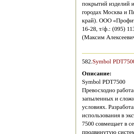
покрытий изделий и
городах Москва и П
край). ООО «Профитэ
16-28, т/ф.: (095) 1
(Максим Алексеевич)
582.
Symbol PDT750
Описание:
Symbol PDT7500
Превосходно работае
запыленных и сло
условиях. Разработ
использования в эк
7500 совмещает в с
продвинутую систе