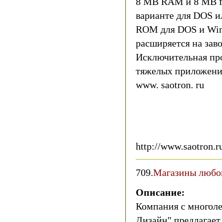
8 MB RAM и 8 MB f
варианте для DOS и
ROM для DOS и Win
расширяется на зав
Исключительная про
тяжелых приложен
www. saotron. ru
http://www.saotron.r
709.
Магазины любо
Описание:
Компания с многол
Дизайн" предлагает