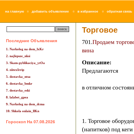
¤
¤
¤
на главную
добавить объявление
в избранное
обратная связь
Торговое
Последние Объявления
701.
Продаем торгов
вина
1. Narkolog na dom_lxKr
2. najlepsze_nksi
Описание:
3. Skam-pyblikaciya_ytOa
Предлагаются
4. ziitexIrrip
5. dostavka_ntsa
6. dostavka_bmkr
в отличном состоян
7. dostavka_eski
8. lalabet_gpea
9. Narkolog na dom_dcma
10. Shkola onlain_llKn
1. Торговое оборудо
Гороскоп На 07.08.2026
(напитков) под кеги