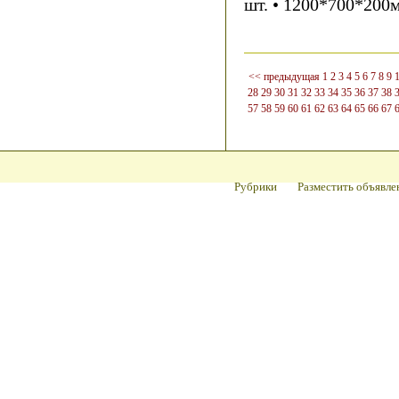
шт. • 1200*700*200м
<< предыдущая
1
2
3
4
5
6
7
8
9
28
29
30
31
32
33
34
35
36
37
38
57
58
59
60
61
62
63
64
65
66
67
Рубрики
Разместить объявле