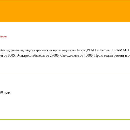
вание
оборудование ведущих европейских производителей Rocla ,PFAFFsilberblau, PRAMAC G
ры от 800$, Электроштабелеры-от 2700$, Самоходные от 4600$. Производим ремонт и о
0 и др.