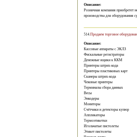
Описание:
Розничная компания приобретет н
производства для оборудования су
514.
Продаем торговое оборудова
Описание:
Кассовые аппараты с ЭКЛЗ
Фискальные регистраторы
Денежные ящики к ККМ
Принтеры штрих-кода
Принтеры пластиковых карт
Сканеры штрих-кода
Чековые принтеры
Терминалы сбора данных
Весы
Энкодеры
Мониторы
Счётчики и детекторы купюр
Аппликаторы
Термоэтикетки
Игольчатые пистолеты
Этикет пистолеты