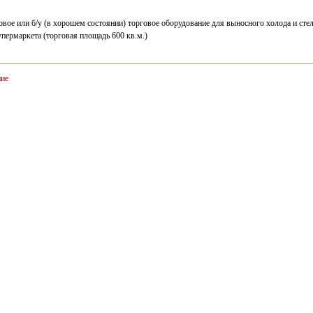
овое или б/у (в хорошем состоянии) торговое оборудование для выносного холода и сте
пермаркета (торговая площадь 600 кв.м.)
ние