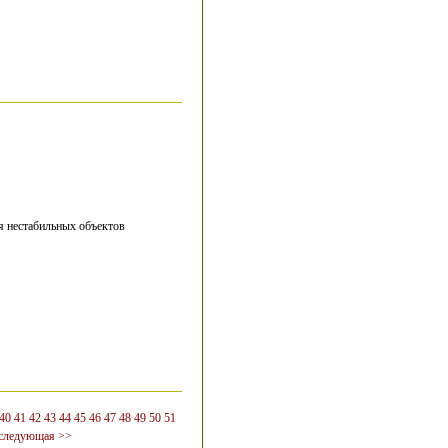
я нестабильных объектов
40
41
42
43
44
45
46
47
48
49
50
51
следующая >>