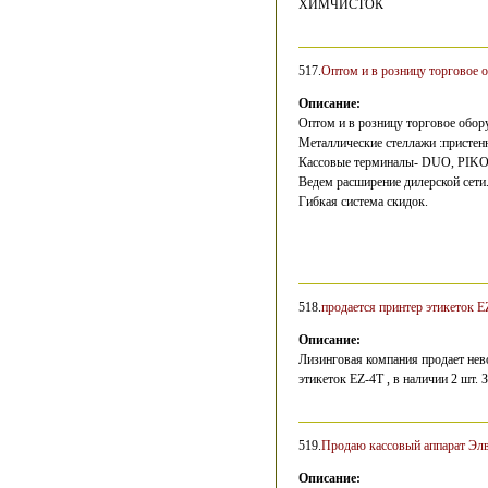
ХИМЧИСТОК
517.
Оптом и в розницу торговое
Описание:
Оптом и в розницу торговое обо
Металлические стеллажи :присте
Кассовые терминалы- DUO, PIKO
Ведем расширение дилерской сети
Гибкая система скидок.
518.
продается принтер этикеток E
Описание:
Лизинговая компания продает нево
этикеток EZ-4T , в наличии 2 шт. 
519.
Продаю кассовый аппарат Эл
Описание: