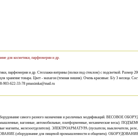
ие для косметики, парфюмерии и др.
тики, парфюмерии и др. Стеллажи-витрины (полки под стеклом) с подсветкой. Размер 
ля хранение товара. Цвет - махагон (темная вишня). Очень красивые. Б/у 3 месяца. Со
8-903-622-33-78 pmaximka@mail.ru
борудование самого разного назначения и различных модификаций. ВЕСОВОЕ ОБОРУ
промышленные, вагонные, автомобильные, платформенные, механические весы). ПО
магниты, железоотделители). ЭЛЕКТРОАРМАТУРА (пускатели, выключатели, реле, ко
ИЕ (оборудование для пищевой промышленности и общепита). ОБОРУДОВАН