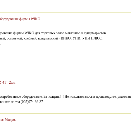
 оборудование фирмы WIKO.
рудование фирмы WIKO для торговых залов магазинов и супермаркетов.
нный, островной, хлебный, кондитерский - ВИКО, УНИ, УНИ ПЛЮС.
.
.
Z-4T - 2шт.
стребованное оборудование. За полцены!!! Не использовалось в производстве, упакова
Звоните по тел.(095)974-36-37
вес-Микро.