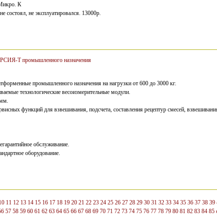
Микро. К
не состоял, не эксплуатировался. 13000р.
РСИЯ-Т промышленного назначения
тформенные промышленного назначения на нагрузки от 600 до 3000 кг.
иваемые технологические весоизмерительные модули.
амм.
висных функций для взвешивания, подсчета, составления рецептур смесей, взвешивани
егарантийное обслуживание.
андартное оборудование.
10
11
12
13
14
15
16
17
18
19
20
21
22
23
24
25
26
27
28
29
30
31
32
33
34
35
36
37
38
39
56
57
58
59
60
61
62
63
64
65
66
67
68
69
70
71
72
73
74
75
76
77
78
79
80
81
82
83
84
85