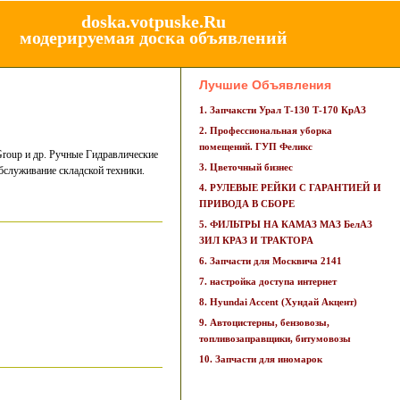
doska.votpuske.Ru
модерируемая доска объявлений
Лучшие Объявления
1. Запчаксти Урал Т-130 Т-170 КрАЗ
2. Профессиональная уборка
помещений. ГУП Феликс
roup и др. Ручные Гидравлические
3. Цветочный бизнес
бслуживание складской техники.
4. РУЛЕВЫЕ РЕЙКИ С ГАРАНТИЕЙ И
ПРИВОДА В СБОРЕ
5. ФИЛЬТРЫ НА КАМАЗ МАЗ БелАЗ
ЗИЛ КРАЗ И ТРАКТОРА
6. Запчасти для Москвича 2141
7. настройка доступа интернет
8. Hyundai Accent (Хундай Акцент)
9. Автоцистерны, бензовозы,
топливозаправщики, битумовозы
10. Запчасти для иномарок