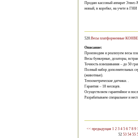
Продаю кассовый аппарат Элвес-
новый, в коробке, на учете в ГНИ 
520.
Весы платформенные КОНВЕ
Описание:
Производим и реализуем весы пла
Весы бункерные, дозаторы, встра
Точность взвешивания – до 50 гр
Полный набор дополнительных сер
(животные).
Тензометрические датчики. .
Гарантия – 18 месяцев.
Осуществляем гарантийное и посл
Разрабатываем специальное и нест
<< предыдущая
1
2
3
4
5
6
7
8
9
52
53
54
55