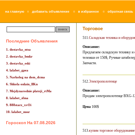
¤
¤
¤
на главную
добавить объявление
в избранное
обратная связь
Торговое
511.
Складская техника и оборудо
Последние Объявления
Описание:
1. dostavka_ntsa
Предлагаем складскую технику и 
2. dostavka_bmkr
тележки от 150$, Ручные штабеле
Запчасти.
3. dostavka_eski
4. lalabet_gpea
5. Narkolog na dom_dcma
512.
Электрополотенце
6. Shkola onlain_llKn
Описание:
7. Mejdynarodnie plateji_rtMa
Продам электрополотенце ВХG-12
8. lalabet_sfma
9. 888starz_xvOi
Цена
100$
10. lalabet_mssr
Гороскоп На 07.08.2026
513.
купим торговое оборудование